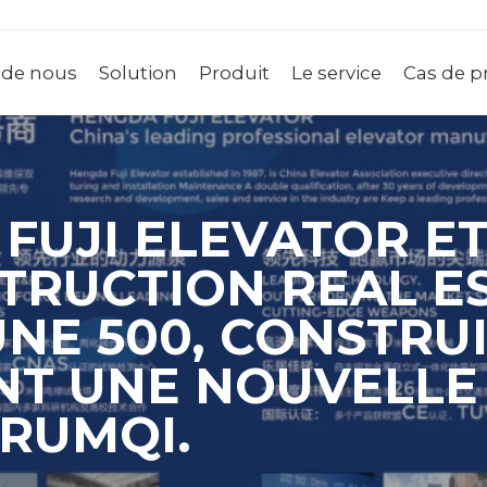
 de nous
Solution
Produit
Le service
Cas de p
FUJI ELEVATOR E
TRUCTION REAL ES
UNE 500, CONSTRU
NT UNE NOUVELL
URUMQI.