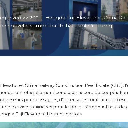
egorized
>>
200 ￜ Hengda Fuji Elevator et China Rai
une nouvelle communauté habitable à Urumqi.
evator et China Railway Construction Real Estate (CRC), l
monde, ont officiellement conclu un accord de coopération 
scenseurs pour passagers, d’ascenseurs touristiques, d’esc
eur et services auxiliaires pour le projet résidentiel hau
ngda Fuji Elevator à Urumqi, par lots.