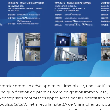
 premier ordre en développement immobilier, une qualifica
ne qualification de premier ordre en gestion immobilière, 
16 entreprises centralisées approuvées par la Commission de
 publics (SASAC), et a reçu la note 3A de China Chengxin, qui 