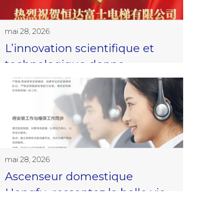
s’est tenue avec succès !
mai 28, 2026
L’innovation scientifique et
technologique donne
naissance à de nouveaux
modèles | Hengda Fuji
Elevator a remporté le prix du
progrès scientifique et
technologique de la province
du Zhejiang
mai 28, 2026
Ascenseur domestique
Hengfu, ressentez la belle vie
apportée par l’art et la