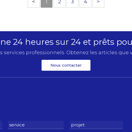
<
1
2
3
4
>
e 24 heures sur 24 et prêts pour
s services professionnels. Obtenez les articles que v
Nous contacter