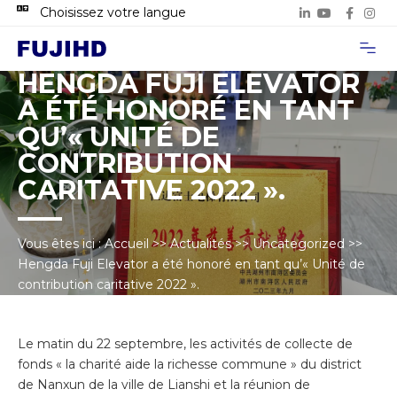
Choisissez votre langue
À propos de
Cas de proje
Nous con
HENGDA FUJI ELEVATOR
A ÉTÉ HONORÉ EN TANT
QU’« UNITÉ DE
CONTRIBUTION
CARITATIVE 2022 ».
Vous êtes ici :
Accueil
>>
Actualités
>>
Uncategorized
>>
Hengda Fuji Elevator a été honoré en tant qu’« Unité de
contribution caritative 2022 ».
Le matin du 22 septembre, les activités de collecte de
fonds « la charité aide la richesse commune » du district
de Nanxun de la ville de Lianshi et la réunion de