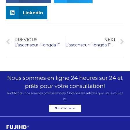
LinkedIn
PREVIOUS
NEXT
L’ascenseur Hengda Fuji présente l’innovation à la Vietnam Expo 2024
L’ascenseur Hengda Fuji a remporté l’honneur d’une nouvelle entreprise d’élevage de bétail dans le district de Nanxun
Nous sommes en ligne 24 heures sur 24 et
prêts pour votre consultation!
Profitez de nos services professionnels. Obtenez les articles que vous voulez
ici.
Nous contacter