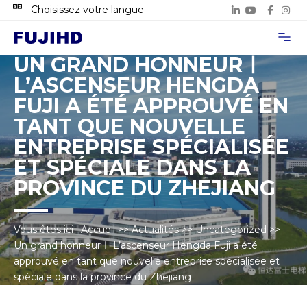
Choisissez votre langue
À propos de
Cas de proje
Nous con
UN GRAND HONNEURㅣ
L’ASCENSEUR HENGDA
FUJI A ÉTÉ APPROUVÉ EN
TANT QUE NOUVELLE
ENTREPRISE SPÉCIALISÉE
ET SPÉCIALE DANS LA
PROVINCE DU ZHEJIANG
Vous êtes ici :
Accueil
>>
Actualités
>>
Uncategorized
>>
Un grand honneurㅣ L’ascenseur Hengda Fuji a été
approuvé en tant que nouvelle entreprise spécialisée et
spéciale dans la province du Zhejiang