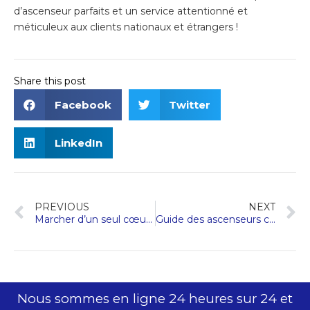
d’ascenseur parfaits et un service attentionné et
méticuleux aux clients nationaux et étrangers !
Share this post
Facebook
Twitter
LinkedIn
PREVIOUS
NEXT
Marcher d’un seul cœur, marcher vers l’avenir 丨 La conférence des élites du marketing mondial de Hengda Fuji Elevator 2024 s’est tenue avec succès !
Guide des ascenseurs commerciaux pour passagers
Nous sommes en ligne 24 heures sur 24 et