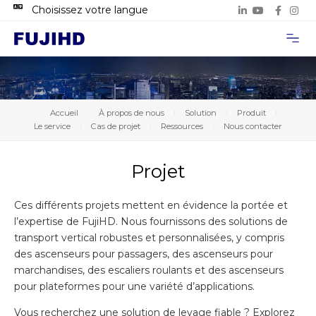
Choisissez votre langue
À propos de
Cas de proje
Nous con
Accueil
À propos de nous
Solution
Produit
Le service
Cas de projet
Ressources
Nous contacter
Projet
Ces différents projets mettent en évidence la portée et
l’expertise de FujiHD. Nous fournissons des solutions de
transport vertical robustes et personnalisées, y compris
des ascenseurs pour passagers, des ascenseurs pour
marchandises, des escaliers roulants et des ascenseurs
pour plateformes pour une variété d’applications.
Vous recherchez une solution de levage fiable ? Explorez