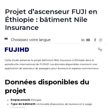
Projet d’ascenseur FUJI en
Éthiopie : bâtiment Nile
Insurance
Choisissez votre langue
À propos de
Cas de proje
Nous con
Cette étude présente le projet bâtiment Nile Insurance à Éthiopie dans le
portefeuille international de FUJIHD. Les données disponibles montrent une
application de ascenseur de passagers pour bureaux et espaces commerciaux.
Données disponibles du
projet
Emplacement:
Éthiopie
Type de bâtiment:
immeuble d’assurance, de bureaux et à usage