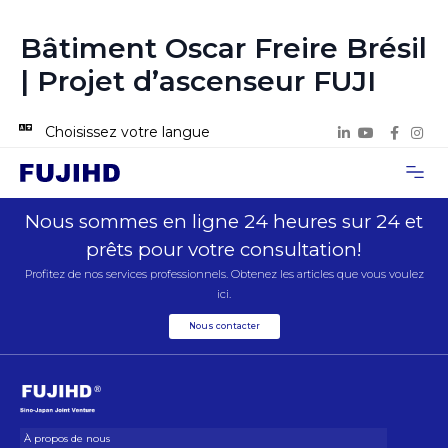
Bâtiment Oscar Freire Brésil
| Projet d’ascenseur FUJI
Choisissez votre langue
À propos de
Cas de proje
Nous con
Nous sommes en ligne 24 heures sur 24 et
prêts pour votre consultation!
Profitez de nos services professionnels. Obtenez les articles que vous voulez
ici.
Nous contacter