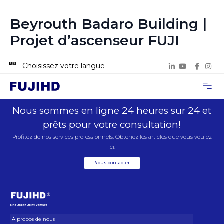
Beyrouth Badaro Building |
Projet d’ascenseur FUJI
Choisissez votre langue
À propos de
Cas de proje
Nous con
Nous sommes en ligne 24 heures sur 24 et
prêts pour votre consultation!
Profitez de nos services professionnels. Obtenez les articles que vous voulez
ici.
Nous contacter