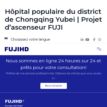
Hôpital populaire du district
de Chongqing Yubei | Projet
d’ascenseur FUJI
Choisissez votre langue
À propos de
Cas de proje
Nous con
Nous sommes en ligne 24 heures sur 24 et
prêts pour votre consultation!
Profitez de nos services professionnels. Obtenez les articles que vous voulez
ici.
Nous contacter