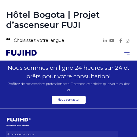
Hôtel Bogota | Projet
d’ascenseur FUJI
Choisissez votre langue
À propos de
Cas de proje
Nous con
Nous sommes en ligne 24 heures sur 24 et
prêts pour votre consultation!
Profitez de nos services professionnels. Obtenez les articles que vous voulez
ici.
Nous contacter