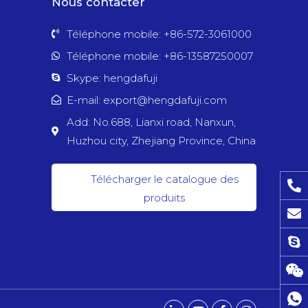
Nous contacter
Téléphone mobile: +86-572-3061000
Téléphone mobile: +86-13587250007
Skype: hengdafuji
E-mail: export@hengdafuji.com
Add: No.688, Lianxi road, Nanxun,
Huzhou city, Zhejiang Province, China
Télécharger le catalogue des
produits