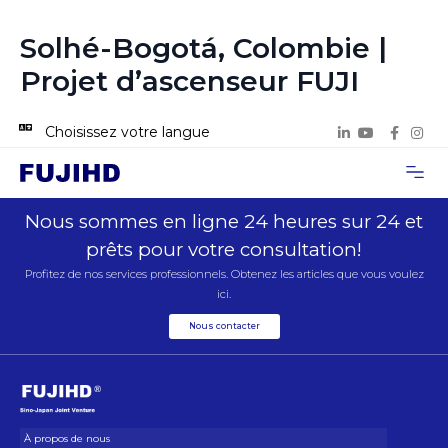
Solhé-Bogotá, Colombie |
Projet d’ascenseur FUJI
Choisissez votre langue
À propos de
Cas de proje
Nous con
Nous sommes en ligne 24 heures sur 24 et
prêts pour votre consultation!
Profitez de nos services professionnels. Obtenez les articles que vous voulez
ici.
Nous contacter