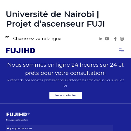
Université de Nairobi |
Projet d’ascenseur FUJI
Choisissez votre langue
À propos de
Cas de proje
Nous con
Nous sommes en ligne 24 heures sur 24 et
prêts pour votre consultation!
Profitez de nos services professionnels. Obtenez les articles que vous voulez
ici.
Nous contacter