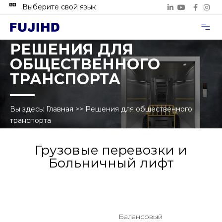
Выберите свой язык
Случаи п
Свяжитесь с нами
РЕШЕНИЯ ДЛЯ
ОБЩЕСТВЕННОГО
ТРАНСПОРТА
Вы здесь:
Главная
>>
Решения для общественного
транспорта
Грузовые перевозки и
Больничный лифт
Балансовый