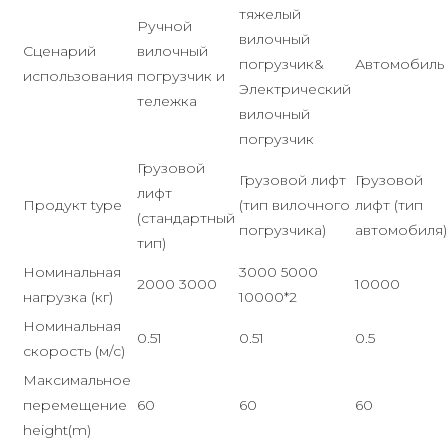
тяжелый
Ручной
вилочный
Сценарий
вилочный
погрузчик&
Автомобиль
использования
погрузчик и
Электрический
тележка
вилочный
погрузчик
Грузовой
Грузовой лифт
Грузовой
лифт
Продукт type
(тип вилочного
лифт (тип
(стандартный
погрузчика)
автомобиля)
тип)
Номинальная
3000 5000
2000 3000
10000
нагрузка (кг)
10000*2
Номинальная
0.51
0.51
0.5
скорость (м/с)
Максимальное
перемещение
60
60
60
height(m)