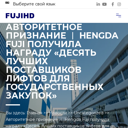
Выберите свой язык
Случаи п
Свяжитесь с нами
АВТОРИТЕТНОЕ
ПРИЗНАНИЕ ︱ HENGDA
FUJI ПОЛУЧИЛА
НАГРАДУ «ДЕСЯТЬ
ЛУЧШИХ
ПОСТАВЩИКОВ
ЛИФТОВ ДЛЯ
ГОСУДАРСТВЕННЫХ
ЗАКУПОК»
Вы здесь:
Главная
>>
Новости
>>
Uncategorized
>>
Авторитетное признание ︱ Hengda Fuji получила
награду «Десять лучших поставщиков лифтов для