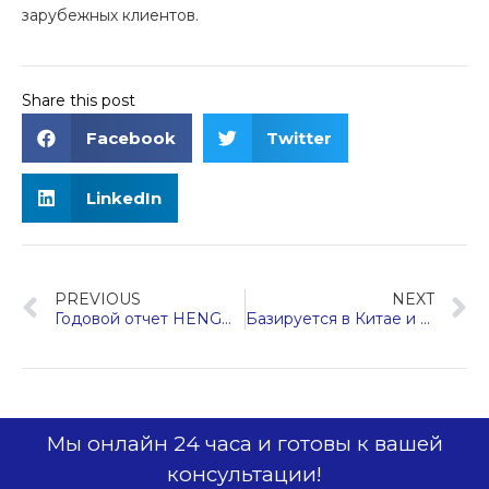
зарубежных клиентов.
Share this post
Facebook
Twitter
LinkedIn
PREVIOUS
NEXT
Годовой отчет HENGDA Fuji за 2025 год и благодарственный ужин
Базируется в Китае и стремится к миру | Hengda Fuji Elevator блестяще появился на Вьетнамской международной выставке лифтов 2023 года.
Мы онлайн 24 часа и готовы к вашей
консультации!