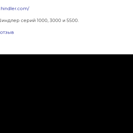
chindler.com/
индлер серий 1000, 3000 и 5500.
1 отзыв