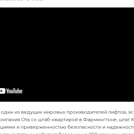
 — один из ведущих мировых производителей лифтов, эс
мпания Otis со штаб-квартирой в Фармингтоне, штат К
ациями и приверженностью безопасности и надежност