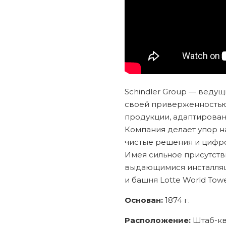
Schindler Group — веду
своей приверженностью 
продукции, адаптированн
Компания делает упор н
чистые решения и цифров
Имея сильное присутстви
выдающимися инсталляц
и башня Lotte World Towe
Основан:
1874 г.
Расположение:
Штаб-кв