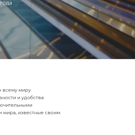
 года
о всему миру
ности и удобства
ключительными
и мира, известные своим