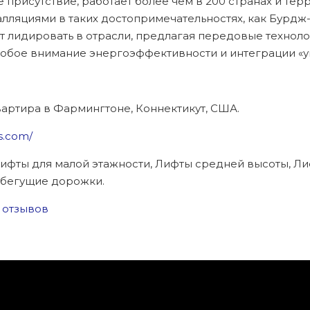
 присутствие, работает более чем в 200 странах и тер
лляциями в таких достопримечательностях, как Бурдж
т лидировать в отрасли, предлагая передовые техноло
 особое внимание энергоэффективности и интеграции «у
артира в Фармингтоне, Коннектикут, США.
is.com/
ифты для малой этажности, Лифты средней высоты, Ли
и бегущие дорожки.
15 отзывов