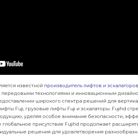
 является известной
производитель лифтов и эскалаторов 
ми передовыми технологиями и инновационным дизайн
едоставлении широкого спектра решений для вертика
фты Fuji, грузовые лифты Fuji и эскалаторы. Fujihd стр
дукцию, уделяя особое внимание безопасности, эффе
е глобальное присутствие Fujihd продолжает расширять
видуальные решения для удовлетворения разнообразн