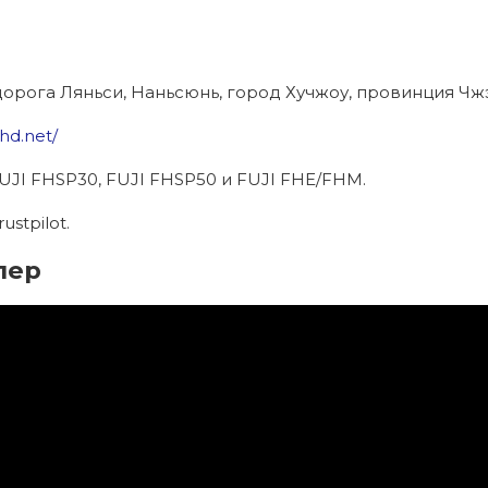
дорога Ляньси, Наньсюнь, город Хучжоу, провинция Чж
ihd.net/
UJI FHSP30, FUJI FHSP50 и FUJI FHE/FHM.
ustpilot.
лер