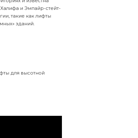
риториях и известна
-Халифа и Эмпайр-стейт-
гии, такие как лифты
мных» зданий.
фты для высотной