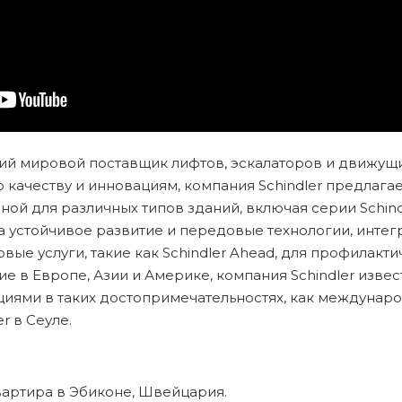
щий мировой поставщик лифтов, эскалаторов и движущ
качеству и инновациям, компания Schindler предлага
ой для различных типов зданий, включая серии Schindle
а устойчивое развитие и передовые технологии, интег
ые услуги, такие как Schindler Ahead, для профилакт
е в Европе, Азии и Америке, компания Schindler изве
иями в таких достопримечательностях, как междунаро
r в Сеуле.
артира в Эбиконе, Швейцария.