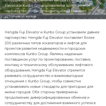
Сотрудничество и взаимная выгода | Hengda Fuji
Elevator и Kunbo Group установили долгосрочное
партнерство, чтобы установить новый стандарт
устойчивой жизни.
Hengda Fuji Elevator и Kunbo Group установили давнее
партнерство: Hengda Fuji Elevator поставляет более
200 различных типов эскалаторов и лифтов для
проектов развития недвижимости и городских
комплексов Kunbo Group. Являясь надежным
поставщиком услуг по проектированию, поставке,
монтажу и техническому обслуживанию лифтового
оборудования, Hengda Fuji Elevator стремится
развивать сотрудничество и взаимовыгодные
отношения с Kunbo Group, чтобы совместно
устанавливать новые стандарты для пригодных для
жизни городов. Обе стороны привержены
продолжению диверсифицированных обменов и
сотрудничеству для достижения взаимного успеха в