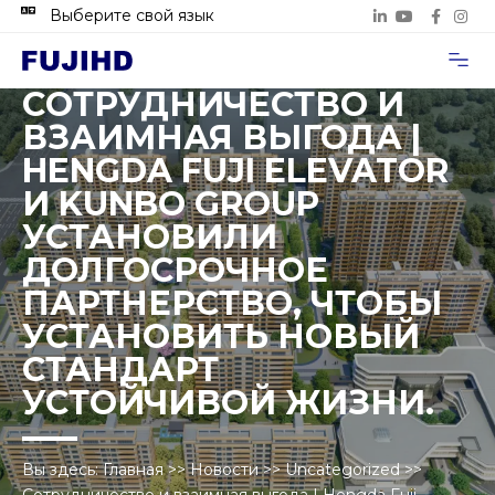
Выберите свой язык
Случаи п
Свяжитесь с нами
СОТРУДНИЧЕСТВО И
ВЗАИМНАЯ ВЫГОДА |
HENGDA FUJI ELEVATOR
И KUNBO GROUP
УСТАНОВИЛИ
ДОЛГОСРОЧНОЕ
ПАРТНЕРСТВО, ЧТОБЫ
УСТАНОВИТЬ НОВЫЙ
СТАНДАРТ
УСТОЙЧИВОЙ ЖИЗНИ.
Вы здесь:
Главная
>>
Новости
>>
Uncategorized
>>