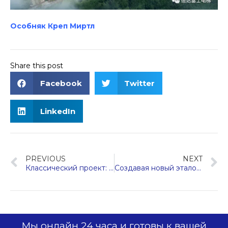
Особняк Креп Миртл
Share this post
Facebook
Twitter
LinkedIn
PREVIOUS
NEXT
Классический проект: первый профессиональный центр ухода в Наньсюне, выберите лифт Hengda Fuji Elevator
Создавая новый эталон городского проживания, Hengda Fuji обслуживает новую сферу городской элиты Хайкоу – проект Jade Gateway
Мы онлайн 24 часа и готовы к вашей