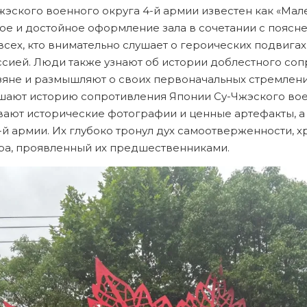
эского военного округа 4-й армии известен как «Мал
ое и достойное оформление зала в сочетании с пояс
сех, кто внимательно слушает о героических подвигах
ссией. Люди также узнают об истории доблестного со
яне и размышляют о своих первоначальных стремления
шают историю сопротивления Японии Су-Чжэского воен
ают исторические фотографии и ценные артефакты, а
-й армии. Их глубоко тронул дух самоотверженности, х
ра, проявленный их предшественниками.