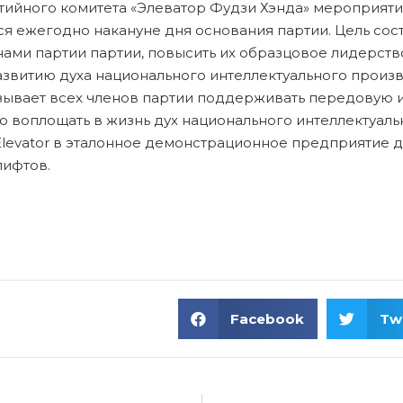
тийного комитета «Элеватор Фудзи Хэнда» мероприяти
я ежегодно накануне дня основания партии. Цель сост
ами партии партии, повысить их образцовое лидерство
азвитию духа национального интеллектуального произ
изывает всех членов партии поддерживать передовую 
но воплощать в жизнь дух национального интеллектуал
 Elevator в эталонное демонстрационное предприятие д
лифтов.
Facebook
Twi