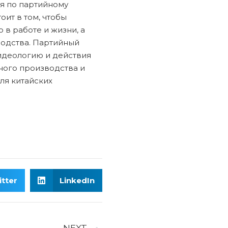
я по партийному
оит в том, чтобы
 в работе и жизни, а
водства. Партийный
идеологию и действия
ьного производства и
ля китайских
tter
LinkedIn
NEXT