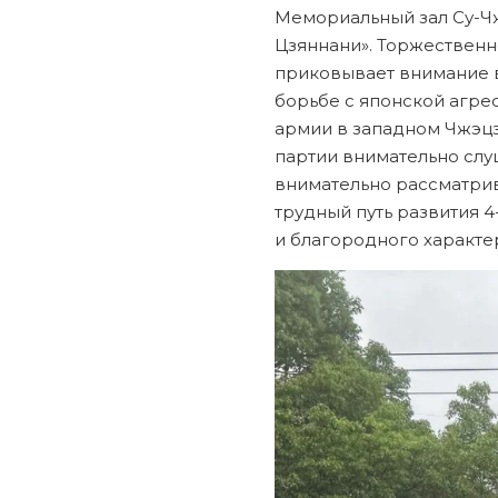
Мемориальный зал Су-Чж
Цзяннани». Торжественн
приковывает внимание в
борьбе с японской агре
армии в западном Чжэцз
партии внимательно слу
внимательно рассматрив
трудный путь развития 4
и благородного характе