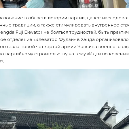
разование в области истории партии, далее наследоват
ные традиции, а также стимулировать внутреннее ст
ngda Fuji Elevator не бояться трудностей, быть практи
ное отделение «Элеватор Фудзи» в Хэнда организовало
о зала новой четвертой армии Чансина военного окр
о партийному строительству на тему «Идти по красным
».