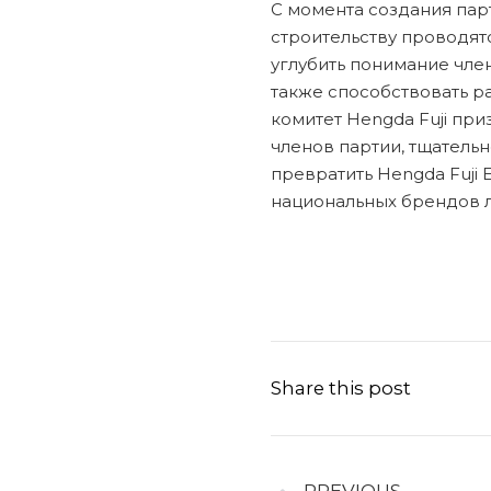
С момента создания пар
строительству проводятс
углубить понимание член
также способствовать р
комитет Hengda Fuji пр
членов партии, тщатель
превратить Hengda Fuji
национальных брендов 
Share this post
PREVIOUS