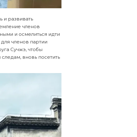
ь и развивать
ремление членов
чными и осмелиться идти
 для членов партии
уга Сучжэ, чтобы
 следам, вновь посетить