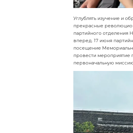
Углублять изучение и об
прекрасные революцион
партийного отделения He
вперед. 17 июня партий
посещение Мемориальног
провести мероприятие п
первоначальную миссию