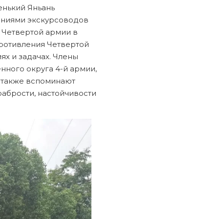
енький Яньань
нениями экскурсоводов
 Четвертой армии в
противления Четвертой
х и задачах. Члены
ного округа 4-й армии,
 также вспоминают
рабрости, настойчивости