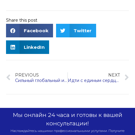
Share this post
Facebook
Twitter
LinkedIn
NEXT
PREVIOUS
Идти с единым сердцем, идти в будущее 丨 2024 г. Конференция глобальной маркетинговой элиты Hengda Fuji Elevator прошла успешно!
Сильный глобальный импульс: Hengda Fuji ярко сияет на Bangladesh International 2024
Мы онлайн 24 часа и готовы к вашей
консультации!
Наслаждайтесь нашими профессиональными услугами. Получите