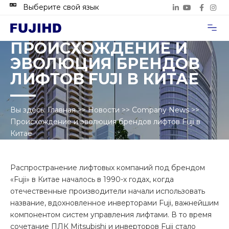
Выберите свой язык
Случаи п
Свяжитесь с нами
ПРОИСХОЖДЕНИЕ И
ЭВОЛЮЦИЯ БРЕНДОВ
ЛИФТОВ FUJI В КИТАЕ
Вы здесь:
Главная
>>
Новости
>>
Company News
>>
Происхождение и эволюция брендов лифтов Fuji в
Китае
Распространение лифтовых компаний под брендом
«Fuji» в Китае началось в 1990-х годах, когда
отечественные производители начали использовать
название, вдохновленное инверторами Fuji, важнейшим
компонентом систем управления лифтами. В то время
сочетание ПЛК Mitsubishi и инверторов Fuji стало