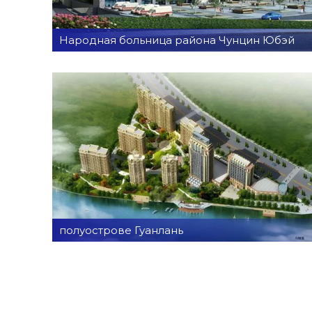
Народная больница района Чунцин Юбэй
полуострове Гуанлань