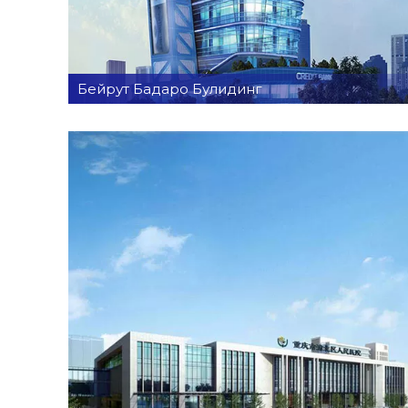
Бейрут Бадаро Булидинг