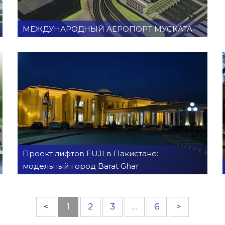
МЕЖДУНАРОДНЫЙ АЕРОПОРТ МУСКАТА
Проект лифтов FUJI в Пакистане:
модельный город Barat Ghar
<
1
2
3
…
6
>