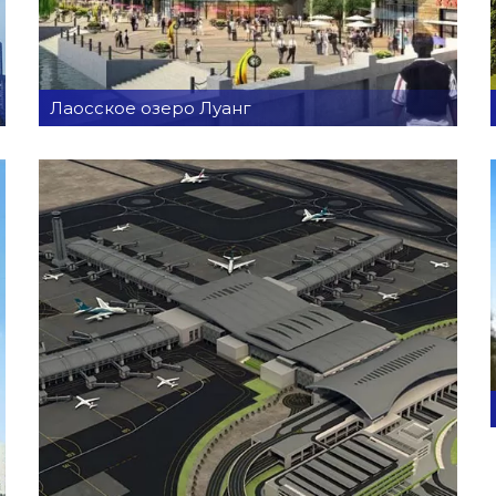
Лаосское озеро Луанг