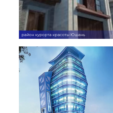
район курорта красоты Юшань