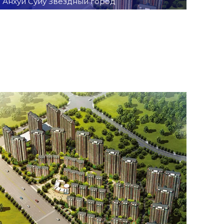
Анхуй Суиу Звездный город