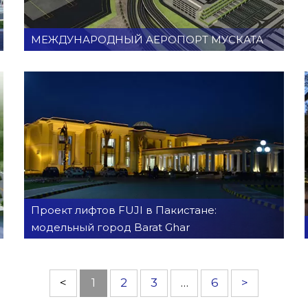
МЕЖДУНАРОДНЫЙ АЕРОПОРТ МУСКАТА
Проект лифтов FUJI в Пакистане:
модельный город Barat Ghar
<
1
2
3
…
6
>