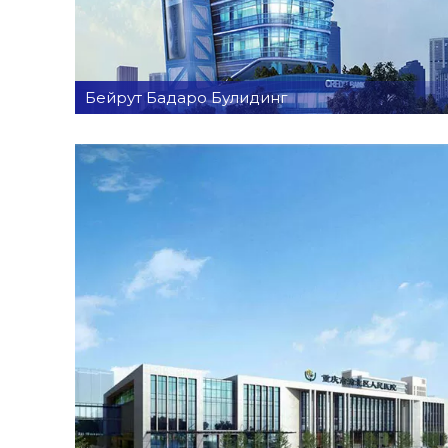
Бейрут Бадаро Булидинг