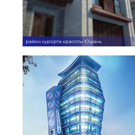
район курорта красоты Юшань