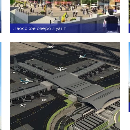
Лаосское озеро Луанг