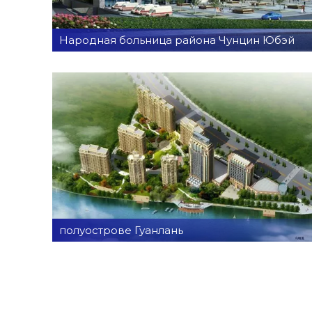
Народная больница района Чунцин Юбэй
полуострове Гуанлань