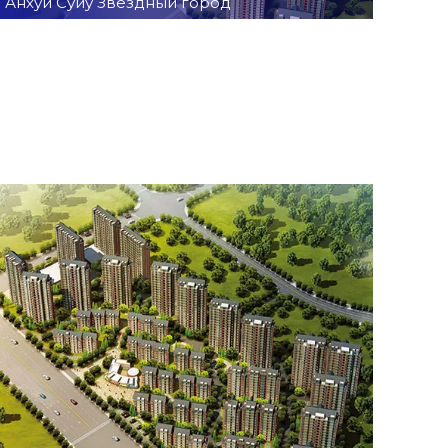
Анхуй Суиу Звездный город