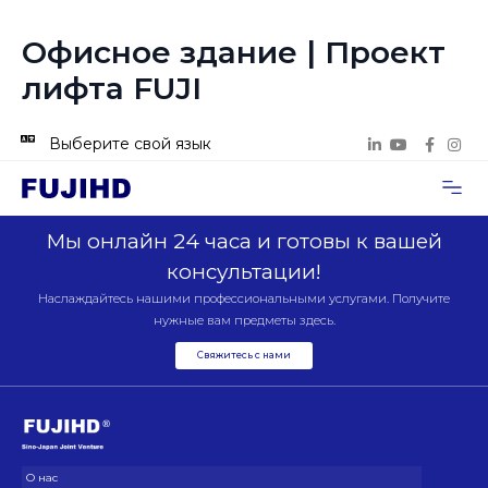
Офисное здание | Проект
лифта FUJI
Выберите свой язык
Случаи п
Свяжитесь с нами
Мы онлайн 24 часа и готовы к вашей
консультации!
Наслаждайтесь нашими профессиональными услугами. Получите
нужные вам предметы здесь.
Свяжитесь с нами