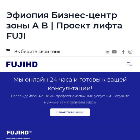
Эфиопия Бизнес-центр
зоны A B | Проект лифта
FUJI
Выберите свой язык
Случаи п
Свяжитесь с нами
Мы онлайн 24 часа и готовы к вашей
консультации!
Наслаждайтесь нашими профессиональными услугами. Получите
нужные вам предметы здесь.
Свяжитесь с нами