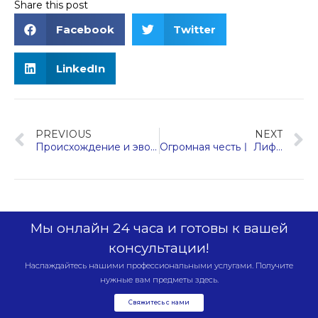
Share this post
Facebook
Twitter
LinkedIn
NEXT
PREVIOUS
Огромная честьㅣ Лифт Hengda Fuji был признан новым специализированным и специальным предприятием в провинции Чжэцзян.
Происхождение и эволюция брендов лифтов Fuji в Китае
Мы онлайн 24 часа и готовы к вашей
консультации!
Наслаждайтесь нашими профессиональными услугами. Получите
нужные вам предметы здесь.
Свяжитесь с нами