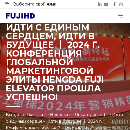
Выберите свой язык
Случаи п
Свяжитесь с нами
ИДТИ С ЕДИНЫМ
СЕРДЦЕМ, ИДТИ В
БУДУЩЕЕ 丨 2024 Г.
КОНФЕРЕНЦИЯ
ГЛОБАЛЬНОЙ
МАРКЕТИНГОВОЙ
ЭЛИТЫ HENGDA FUJI
ELEVATOR ПРОШЛА
УСПЕШНО!
Вы здесь:
Главная
>>
Новости
>>
Uncategorized
>>
Идти
с единым сердцем, идти в будущее 丨 2024 г.
Конференция глобальной маркетинговой элиты