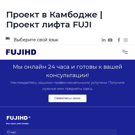
Проект в Камбодже |
Проект лифта FUJI
Выберите свой язык
Случаи п
Свяжитесь с нами
Мы онлайн 24 часа и готовы к вашей
консультации!
Наслаждайтесь нашими профессиональными услугами. Получите
нужные вам предметы здесь.
Свяжитесь с нами