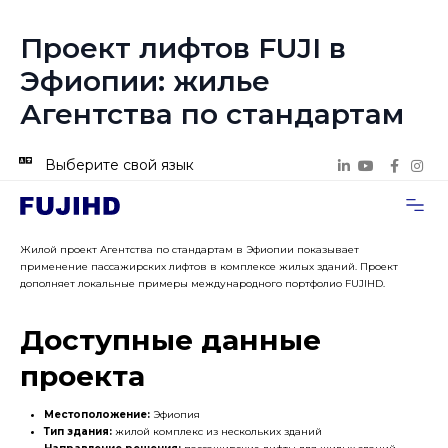
Проект лифтов FUJI в
Эфиопии: жилье
Агентства по стандартам
Выберите свой язык
Случаи п
Свяжитесь с нами
Жилой проект Агентства по стандартам в Эфиопии показывает
применение пассажирских лифтов в комплексе жилых зданий. Проект
дополняет локальные примеры международного портфолио FUJIHD.
Доступные данные
проекта
Местоположение:
Эфиопия
Тип здания:
жилой комплекс из нескольких зданий