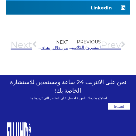
LinkedIn
Next
PREVIOUS
Prev
NEXT
المشروع الكلاسيكي 丨Nanxun أول مركز رعاية احترافية، اختر Hengda Fuji Elevator
من خلال إنشاء معيار جديد للإقامة الحضرية، تخدم Hengda Fuji مجال النخبة الحضرية الجديد في هايكو – مشروع بوابة اليشم
نحن على الانترنت 24 ساعة ومستعدين للاستشارة
الخاصة بك!
استمتع بخدماتنا المهنية احصل على العناصر التي تريدها هنا.
اتصل بنا