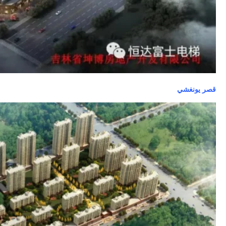
قصر يونغشي