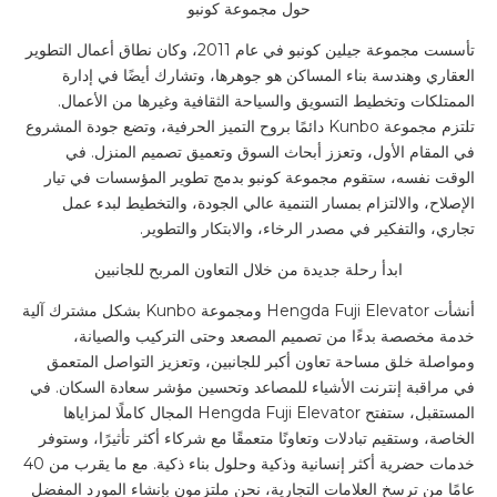
حول مجموعة كونبو
تأسست مجموعة جيلين كونبو في عام 2011، وكان نطاق أعمال التطوير
العقاري وهندسة بناء المساكن هو جوهرها، وتشارك أيضًا في إدارة
الممتلكات وتخطيط التسويق والسياحة الثقافية وغيرها من الأعمال.
تلتزم مجموعة Kunbo دائمًا بروح التميز الحرفية، وتضع جودة المشروع
في المقام الأول، وتعزز أبحاث السوق وتعميق تصميم المنزل. في
الوقت نفسه، ستقوم مجموعة كونبو بدمج تطوير المؤسسات في تيار
الإصلاح، والالتزام بمسار التنمية عالي الجودة، والتخطيط لبدء عمل
تجاري، والتفكير في مصدر الرخاء، والابتكار والتطوير.
ابدأ رحلة جديدة من خلال التعاون المربح للجانبين
أنشأت Hengda Fuji Elevator ومجموعة Kunbo بشكل مشترك آلية
خدمة مخصصة بدءًا من تصميم المصعد وحتى التركيب والصيانة،
ومواصلة خلق مساحة تعاون أكبر للجانبين، وتعزيز التواصل المتعمق
في مراقبة إنترنت الأشياء للمصاعد وتحسين مؤشر سعادة السكان. في
المستقبل، ستفتح Hengda Fuji Elevator المجال كاملًا لمزاياها
الخاصة، وستقيم تبادلات وتعاونًا متعمقًا مع شركاء أكثر تأثيرًا، وستوفر
خدمات حضرية أكثر إنسانية وذكية وحلول بناء ذكية. مع ما يقرب من 40
عامًا من ترسخ العلامات التجارية، نحن ملتزمون بإنشاء المورد المفضل