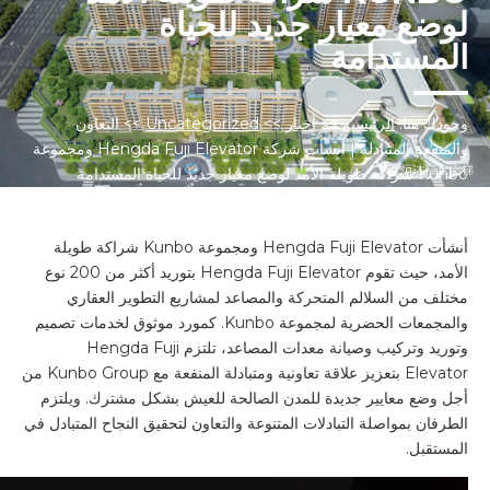
لوضع معيار جديد للحياة
المستدامة
وجودك هنا:
الرئيسية
>>
أخبار
>>
Uncategorized
>>
التعاون
والمنفعة المتبادلة | أنشأت شركة Hengda Fuji Elevator ومجموعة
Kunbo شراكة طويلة الأمد لوضع معيار جديد للحياة المستدامة
أنشأت Hengda Fuji Elevator ومجموعة Kunbo شراكة طويلة
الأمد، حيث تقوم Hengda Fuji Elevator بتوريد أكثر من 200 نوع
مختلف من السلالم المتحركة والمصاعد لمشاريع التطوير العقاري
والمجمعات الحضرية لمجموعة Kunbo. كمورد موثوق لخدمات تصميم
وتوريد وتركيب وصيانة معدات المصاعد، تلتزم Hengda Fuji
Elevator بتعزيز علاقة تعاونية ومتبادلة المنفعة مع Kunbo Group من
أجل وضع معايير جديدة للمدن الصالحة للعيش بشكل مشترك. ويلتزم
الطرفان بمواصلة التبادلات المتنوعة والتعاون لتحقيق النجاح المتبادل في
المستقبل.