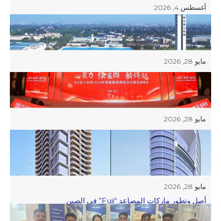
أغسطس 4, 2026
دليل المصاعد التجارية لنقل الركاب
مايو 28, 2026
شرف كبيرㅣ تمت الموافقة على مصعد Hengda Fuji
كمؤسسة جديدة متخصصة وخاصة في مقاطعة Zhejiang
مايو 28, 2026
المشي بقلب واحد والمشي نحو المستقبل 丨 2024 تم عقد
مؤتمر Hengda Fuji Elevator Global Marketing Elites
بنجاح!
مايو 28, 2026
أصل وتطور ماركات المصاعد “Fuji” في الصين