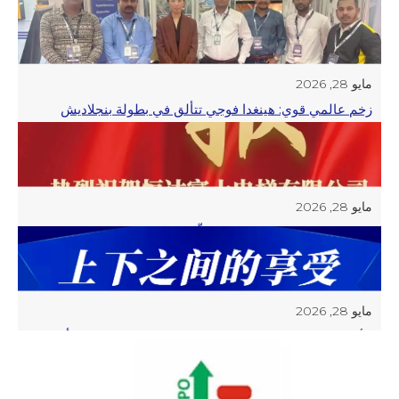
مايو 28, 2026
زخم عالمي قوي: هينغدا فوجي تتألق في بطولة بنجلاديش
الدولية لعام 2024
مايو 28, 2026
الابتكار العلمي والتكنولوجي يمكّن النمط الجديد | فازت شركة
Hengda Fuji Elevator بجائزة التقدم العلمي والتكنولوجي
لمقاطعة Zhejiang
مايو 28, 2026
الأخبار | فازت شركة Hengda Fuji Elevator بجائزة “أفضل
10 علامات تجارية عالمية مؤثرة على شبكة المصاعد الجديدة”
وجوائز أخرى