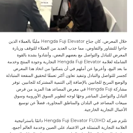
خلال المعرض، كان جناح Hengda Fuji Elevator مليئًا بالعملاء الذين
جاءوا للتشاور والتفاوض، مما جذب العديد من العملاء للتوقف وزيارة
المعرض للتبادل والتواصل مع بعضهم البعض، وأشادوا بشدة بالقوة
الشاملة لعلامة Hengda Fuji Elevator التجارية وجودة المنتج وخدمة
ما بعد البيع، وأعربوا عن أملهم في أن يتمكنوا من اتخاذ هذا المعرض
كجسر للتواصل والتبادل وتنفيذ تعاون أكثر تعمقًا لتحقيق المنفعة المتبادلة
والوضع المربح للجانبين بالإضافة إلى التنمية المشتركة للجانبين. توفر
مشاركة Hengda Fuji في معرض المصاعد هذا المزيد من فرص
التبادل والتواصل المباشر وجهًا لوجه لتطوير السوق الأوروبية وسوق
مبيعات المصاعد في البلدان والمناطق المجاورة، فضلاً عن توسيع
الأعمال التجارية الخارجية.
تلتزم شركة Hengda Fuji Elevator FUJIHD دائمًا باستراتيجية
العلامة التجارية المتمثلة في الاعتماد على الصين وخدمة العالم أجمع،