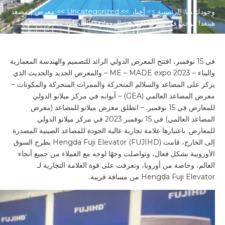
وجودك هنا:
الرئيسية
>>
أخبار
>>
Uncategorized
>>
معرض | مصعد
هينغدا فوجي في شركة الهندسة المعمارية والمصاعد ميلانو، إيطاليا
في 15 نوفمبر، افتتح المعرض الدولي الرائد للتصميم والهندسة المعمارية
والبناء – ME – MADE expo 2023 – والمعرض الجديد والحديث الذي
يركز على المصاعد والسلالم المتحركة والممرات المتحركة والمكونات –
معرض المصاعد العالمي (GEA) – أبوابه في مركز ميلانو الدولي
للمعارض في 15 نوفمبر. – انطلق معرض ميلانو للمصاعد (معرض
المصاعد العالمي) في 15 نوفمبر 2023 في مركز ميلانو الدولي
للمعارض. باعتبارها علامة تجارية عالية الجودة للمصاعد الصينية المصدرة
إلى الخارج، قامت Hengda Fuji Elevator (FUJIHD) بطرح السوق
الأوروبية بشكل فعال، وتواصلت وجهًا لوجه مع العملاء من جميع أنحاء
العالم، وخاصة من أوروبا، وتعرفت على قوة العلامة التجارية لـ
Hengda Fuji Elevator من مسافة قريبة.