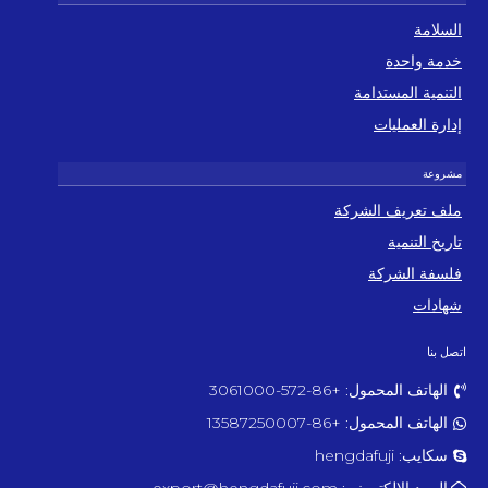
السلامة
خدمة واحدة
التنمية المستدامة
إدارة العمليات
ملف تعريف الشركة
تاريخ التنمية
فلسفة الشركة
شهادات
اتصل بنا
الهاتف المحمول: +86-572-3061000
الهاتف المحمول: +86-13587250007
سكايب: hengdafuji