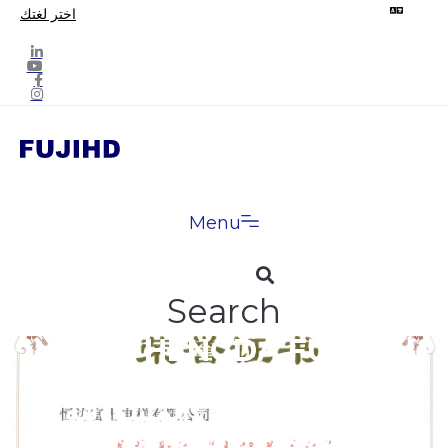
اختر لغتك
Menu
Search
فازت HENGDA FUJI بأول
“جائزة NANXUN الخيرية”، التي
سلطت الضوء على المسؤولية
الاجتماعية ومسؤولية المؤسسة