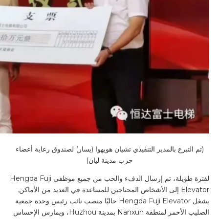
(تم التبرع بالمدير التنفيذي تشيان هويهوا (يسار) لصندوق رعاية أعضاء
حزب مدينة ليان)
لفترة طويلة، تم إرسال الدفء والحب من جميع موظفي Hengda Fuji
Elevator إلى الأشخاص المحتاجين للمساعدة في العديد من الأماكن.
يشغل Hengda Fuji Elevator حاليًا منصب نائب رئيس وحدة جمعية
الصليب الأحمر لمنطقة Nanxun بمدينة Huzhou، ويمارس الإحساس