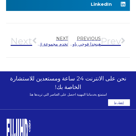
LinkedIn
Next
Prev
NEXT
PREVIOUS
هينجدا فوجي باورز Zhenxiong Textile Industrial Park
تخدم مجموعة Hengda Fuji المكونة من 62 مجموعة من مصاعد الركاب عالية الجودة مشروع إسكان الطائف في المملكة العربية السعودية.
نحن على الانترنت 24 ساعة ومستعدين للاستشارة
الخاصة بك!
استمتع بخدماتنا المهنية احصل على العناصر التي تريدها هنا.
اتصل بنا