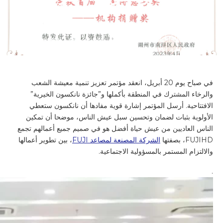
وجودك هنا:
الرئيسية
>>
أخبار
>>
Company News
>>
فازت
Hengda Fuji بأول “جائزة Nanxun الخيرية”، التي سلطت الضوء
على المسؤولية الاجتماعية ومسؤولية المؤسسة
في صباح يوم 20 أبريل، انعقد مؤتمر تعزيز تنمية معيشة الشعب
والرخاء المشترك في المنطقة بأكملها و”جائزة نانكسون الخيرية”
الافتتاحية. أرسل المؤتمر إشارة قوية مفادها أن نانكسون ستعطي
الأولوية بثبات لضمان وتحسين سبل عيش الناس، موضحا أن تمكين
الناس العاديين من عيش حياة أفضل هو في صميم جميع أعمالهم تجمع
FUJIHD، بصفتها
الشركة المصنعة لمصاعد FUJI
، بين تطوير أعمالها
والالتزام المستمر بالمسؤولية الاجتماعية.
.