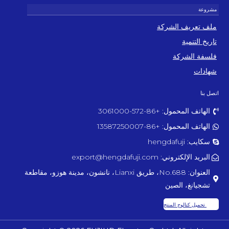
ملف تعريف الشركة
تاريخ التنمية
فلسفة الشركة
شهادات
اتصل بنا
الهاتف المحمول: +86-572-3061000
الهاتف المحمول: +86-13587250007
سكايب: hengdafuji
البريد الإلكتروني: export@hengdafuji.com
العنوان: No.688، طريق Lianxi، نانشون، مدينة هوزو، مقاطعة
تشجيانغ، الصين
تحميل كتالوج المنتج