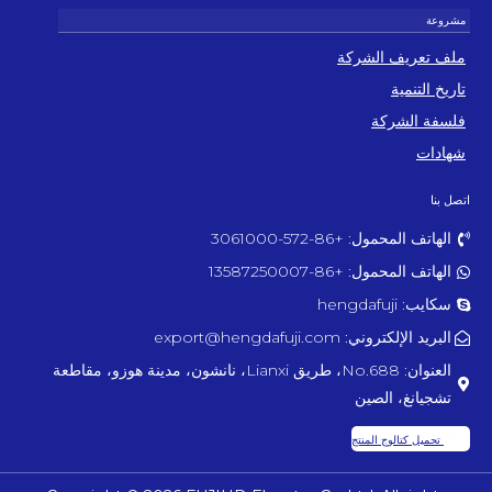
ملف تعريف الشركة
تاريخ التنمية
فلسفة الشركة
شهادات
اتصل بنا
الهاتف المحمول: +86-572-3061000
الهاتف المحمول: +86-13587250007
سكايب: hengdafuji
البريد الإلكتروني: export@hengdafuji.com
العنوان: No.688، طريق Lianxi، نانشون، مدينة هوزو، مقاطعة
تشجيانغ، الصين
تحميل كتالوج المنتج