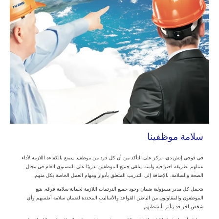
سلامة موظفينا
في فوجي إتش دي، نركز على التأكد من أن كل فرد من موظفينا يتمتع بالكفاءة اللازمة لأداء
عملهم بطريقة احترافية وآمنة. يتلقى جميع الموظفين تدريبًا على المستوى العام في مجال
الصحة والسلامة، بالإضافة إلى التدريب المتعلق بأدوار ومهام العمل الخاصة بكل منهم.
يتحمل كل مدير مسؤولية ضمان وجود جميع الترتيبات اللازمة لحماية سلامة فرقه. يتبع
الموظفون والمقاولون من الباطن القواعد والأساليب المحددة لضمان سلامة أنفسهم وأي
شخص آخر قد يتأثر بأنشطتهم.