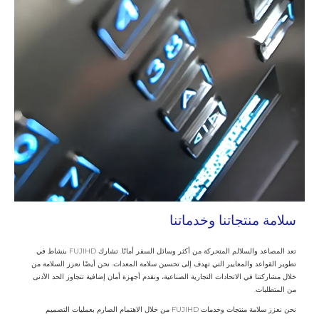
سلامة منتجاتنا وخدماتنا
تعد المصاعد والسلالم المتحركة من أكثر وسائل السفر أمانًا. تشارك FUJIHD بنشاط في
تطوير القواعد والمعايير التي تهدف إلى تحسين سلامة المعدات. نحن أيضًا نعزز السلامة من
خلال مشاركتنا في الاتحادات التجارية الصناعية، ونقدم أجهزة أمان إضافية تتجاوز الحد الأدنى
من المتطلبات.
نحن نعزز سلامة منتجات وخدمات FUJIHD من خلال الاهتمام الصارم بعمليات التصميم