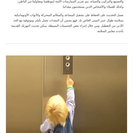
والتصنيع والتركيب والصيانة. يتم تعزيز الممارسات الآمنة لموظفينا ومقاولينا من الباطن،
وكذلك للعملاء والأشخاص الذين يستخدمون معداتنا.
يعمل التحديث على الحفاظ على تشغيل المصاعد والسلالم المتحركة والأبواب الأوتوماتيكية
بسلاسة طوال عمر المبنى الخاص بك. فهو يضمن أن المعدات تعمل بأمان وموثوقية مع الحد
الأدنى من التعطيل. ومن خلال إجراء بعض التحسينات البسيطة، يمكن تحديث أجهزتك القديمة
بأحدث معايير السلامة.