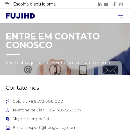
Escolha o seu idioma
Página inicial
Sobre nós
Casos de Pro
Entre em contat
ENTRE EM CONTATO
CONOSCO
Você está aqui:
Início
>>
Entre em contato conosco
Contate-nos
Celular: +86-572-3061000
Telefone celular: +86-13587250007
Skype: Hengdafuji
E-mail: export@hengdafuji.com