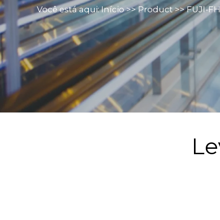
Você está aqui:
Início
>>
Product
>>
FUJI-F
Le