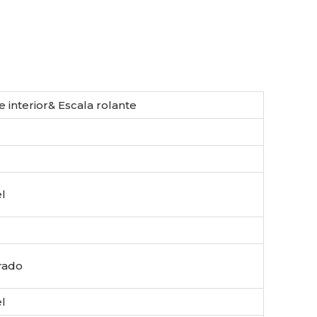
e interior& Escala rolante
l
rado
l