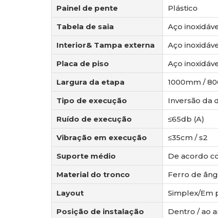
Painel de pente
Plástico
Tabela de saia
Aço inoxidáv
Interior& Tampa externa
Aço inoxidáv
Placa de piso
Aço inoxidáve
Largura da etapa
1000mm / 8
Tipo de execução
Inversão da 
Ruído de execução
≤65db (A)
Vibração em execução
≤35cm / s2
Suporte médio
De acordo co
Material do tronco
Ferro de âng
Layout
Simplex/Em p
Posição de instalação
Dentro / ao ar