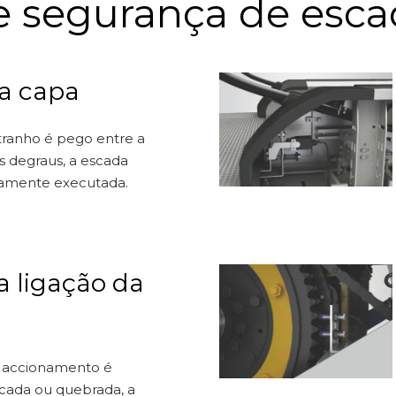
e segurança de esca
a capa
tranho é pego entre a
s degraus, a escada
camente executada.
a ligação da
 accionamento é
cada ou quebrada, a