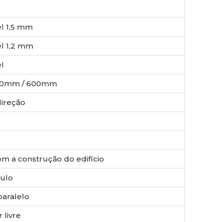
el 1,5 mm
el 1,2 mm
l
00mm / 600mm
direção
m a construção do edifício
ulo
aralelo
 livre