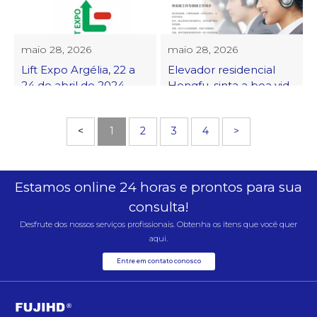
Progresso em Ciência e
outros prêmios
Tecnologia da Província
de Zhejiang
maio 28, 2026
maio 28, 2026
Lift Expo Argélia, 22 a
Elevador residencial
24 de abril de 2024
Hengfu, sinta a boa vida
trazida pela arte e
tecnologia
<
1
2
3
4
>
Estamos online 24 horas e prontos para sua
consulta!
Desfrute dos nossos serviços profissionais. Obtenha os itens que você quer
aqui.
Entre em contato conosco