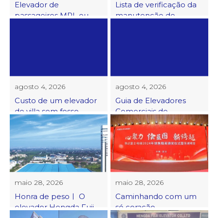
Elevador de
Lista de verificação da
passageiros MRL ou
manutenção de
elevador com casa de
elevadores de
máquinas
passageiros
agosto 4, 2026
agosto 4, 2026
Custo de um elevador
Guia de Elevadores
de villa sem fosso
Comerciais de
Passageiros
maio 28, 2026
maio 28, 2026
Honra de pesoㅣ O
Caminhando com um
elevador Hengda Fuji
só coração,