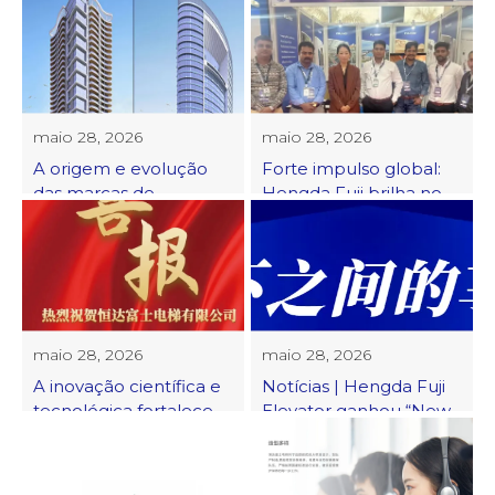
foi aprovado como
caminhando para o
uma nova empresa
futuro 丨 2024 Hengda
especializada e
Fuji Elevator Global
especial na província
Marketing Elites
de Zhejiang
Conference foi
realizada com sucesso!
maio 28, 2026
maio 28, 2026
A origem e evolução
Forte impulso global:
das marcas de
Hengda Fuji brilha no
elevadores “Fuji” na
2024 Bangladesh
China
International
maio 28, 2026
maio 28, 2026
A inovação científica e
Notícias | Hengda Fuji
tecnológica fortalece
Elevator ganhou “New
novo padrão | O
Elevator Network
Elevador Hengda Fuji
Global Elevator Brand
ganhou o Prêmio de
Influence Top 10” e