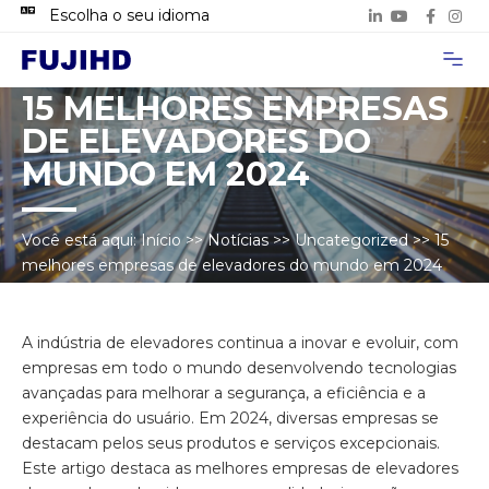
Escolha o seu idioma
Página inicial
Sobre nós
Casos de Pro
Entre em contat
15 MELHORES EMPRESAS
DE ELEVADORES DO
MUNDO EM 2024
Você está aqui:
Início
>>
Notícias
>>
Uncategorized
>>
15
melhores empresas de elevadores do mundo em 2024
A indústria de elevadores continua a inovar e evoluir, com
empresas em todo o mundo desenvolvendo tecnologias
avançadas para melhorar a segurança, a eficiência e a
experiência do usuário. Em 2024, diversas empresas se
destacam pelos seus produtos e serviços excepcionais.
Este artigo destaca as melhores empresas de elevadores