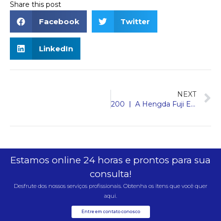
Share this post
Facebook
Twitter
LinkedIn
NEXT
200 ￜ A Hengda Fuji Elevator e a China Railway Construction Real Estate, uma empresa listada na Fortune 500, constroem em conjunto uma nova comunidade habitável em Urumqi.
Estamos online 24 horas e prontos para sua
consulta!
Desfrute dos nossos serviços profissionais. Obtenha os itens que você quer
aqui.
Entre em contato conosco