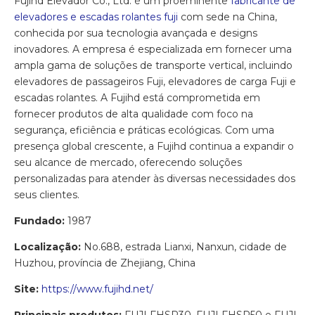
Fujihd Elevador Co., Ltd. é um proeminente
fabricante de
elevadores e escadas rolantes fuji
com sede na China,
conhecida por sua tecnologia avançada e designs
inovadores. A empresa é especializada em fornecer uma
ampla gama de soluções de transporte vertical, incluindo
elevadores de passageiros Fuji, elevadores de carga Fuji e
escadas rolantes. A Fujihd está comprometida em
fornecer produtos de alta qualidade com foco na
segurança, eficiência e práticas ecológicas. Com uma
presença global crescente, a Fujihd continua a expandir o
seu alcance de mercado, oferecendo soluções
personalizadas para atender às diversas necessidades dos
seus clientes.
Fundado:
1987
Localização:
No.688, estrada Lianxi, Nanxun, cidade de
Huzhou, província de Zhejiang, China
Site:
https://www.fujihd.net/
Principais produtos:
FUJI FHSP30, FUJI FHSP50 e FUJI