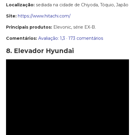
Localização:
sediada na cidade de Chiyoda, Tóquio, Japão
Site:
https://www.hitachi.com/
Principais produtos:
Elevonic, série EX-B.
Comentários:
Avaliação: 1,3 · ‎173 comentários
8. Elevador Hyundai