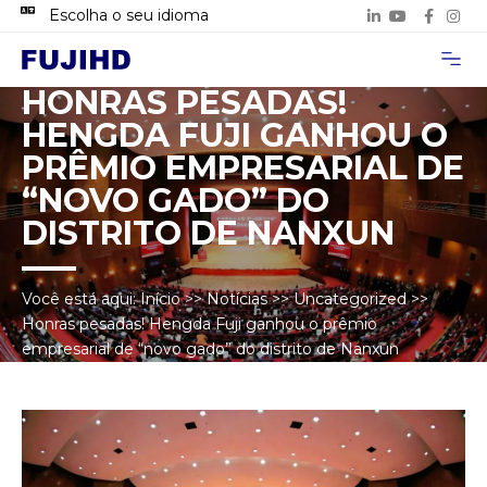
Escolha o seu idioma
Página inicial
Sobre nós
Casos de Pro
Entre em contat
HONRAS PESADAS!
HENGDA FUJI GANHOU O
PRÊMIO EMPRESARIAL DE
“NOVO GADO” DO
DISTRITO DE NANXUN
Você está aqui:
Início
>>
Notícias
>>
Uncategorized
>>
Honras pesadas! Hengda Fuji ganhou o prêmio
empresarial de “novo gado” do distrito de Nanxun