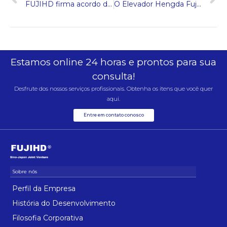
FUJIHD firma acordo de colaboração estratégica com a Itália
O Elevador Hengda Fuji fez uma aparição maravilhosa na Interlift 2023 Germany International Elevator Exhibition
Estamos online 24 horas e prontos para sua
consulta!
Desfrute dos nossos serviços profissionais. Obtenha os itens que você quer
aqui.
Entre em contato conosco
Perfil da Empresa
História do Desenvolvimento
Filosofia Corporativa