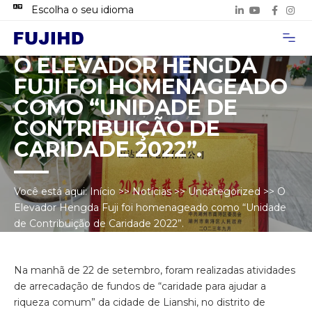
Escolha o seu idioma
Página inicial
Sobre nós
Casos de Pro
Entre em contat
O ELEVADOR HENGDA
FUJI FOI HOMENAGEADO
COMO “UNIDADE DE
CONTRIBUIÇÃO DE
CARIDADE 2022”.
Você está aqui:
Início
>>
Notícias
>>
Uncategorized
>>
O
Elevador Hengda Fuji foi homenageado como “Unidade
de Contribuição de Caridade 2022”.
Na manhã de 22 de setembro, foram realizadas atividades
de arrecadação de fundos de “caridade para ajudar a
riqueza comum” da cidade de Lianshi, no distrito de