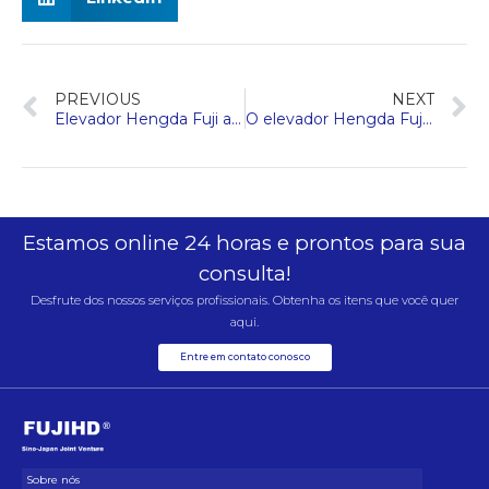
PREVIOUS
NEXT
Elevador Hengda Fuji apresenta inovação na Expo Vietnã 2024
O elevador Hengda Fuji ganhou a honra de nova empresa pecuária no distrito de Nanxun
Estamos online 24 horas e prontos para sua
consulta!
Desfrute dos nossos serviços profissionais. Obtenha os itens que você quer
aqui.
Entre em contato conosco