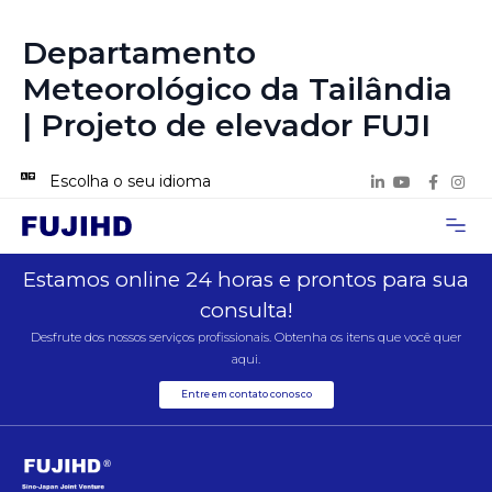
Departamento
Meteorológico da Tailândia
| Projeto de elevador FUJI
Escolha o seu idioma
Página inicial
Sobre nós
Casos de Pro
Entre em contat
Estamos online 24 horas e prontos para sua
consulta!
Desfrute dos nossos serviços profissionais. Obtenha os itens que você quer
aqui.
Entre em contato conosco