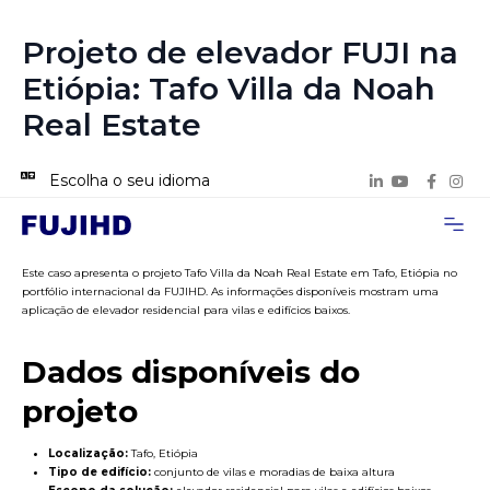
Projeto de elevador FUJI na
Etiópia: Tafo Villa da Noah
Real Estate
Escolha o seu idioma
Página inicial
Sobre nós
Casos de Pro
Entre em contat
Este caso apresenta o projeto Tafo Villa da Noah Real Estate em Tafo, Etiópia no
portfólio internacional da FUJIHD. As informações disponíveis mostram uma
aplicação de elevador residencial para vilas e edifícios baixos.
Dados disponíveis do
projeto
Localização:
Tafo, Etiópia
Tipo de edifício:
conjunto de vilas e moradias de baixa altura