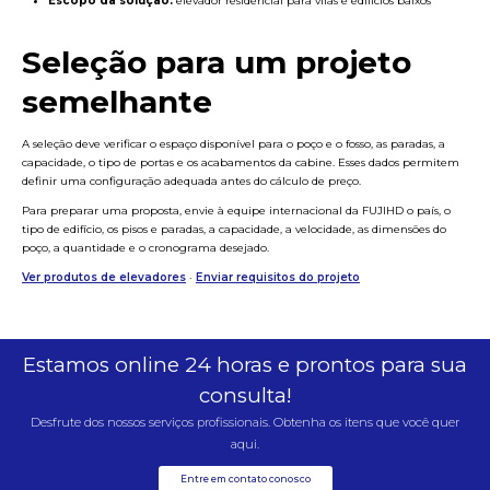
Escopo da solução:
elevador residencial para vilas e edifícios baixos
Seleção para um projeto
semelhante
A seleção deve verificar o espaço disponível para o poço e o fosso, as paradas, a
capacidade, o tipo de portas e os acabamentos da cabine. Esses dados permitem
definir uma configuração adequada antes do cálculo de preço.
Para preparar uma proposta, envie à equipe internacional da FUJIHD o país, o
tipo de edifício, os pisos e paradas, a capacidade, a velocidade, as dimensões do
poço, a quantidade e o cronograma desejado.
Ver produtos de elevadores
·
Enviar requisitos do projeto
Estamos online 24 horas e prontos para sua
consulta!
Desfrute dos nossos serviços profissionais. Obtenha os itens que você quer
aqui.
Entre em contato conosco