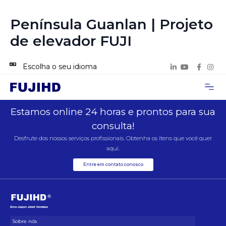
Península Guanlan | Projeto
de elevador FUJI
Escolha o seu idioma
Página inicial
Sobre nós
Casos de Pro
Entre em contat
Estamos online 24 horas e prontos para sua
consulta!
Desfrute dos nossos serviços profissionais. Obtenha os itens que você quer
aqui.
Entre em contato conosco