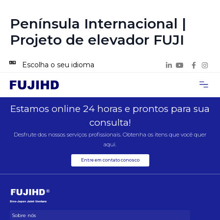
Península Internacional |
Projeto de elevador FUJI
Escolha o seu idioma
Página inicial
Sobre nós
Casos de Pro
Entre em contat
Estamos online 24 horas e prontos para sua
consulta!
Desfrute dos nossos serviços profissionais. Obtenha os itens que você quer
aqui.
Entre em contato conosco