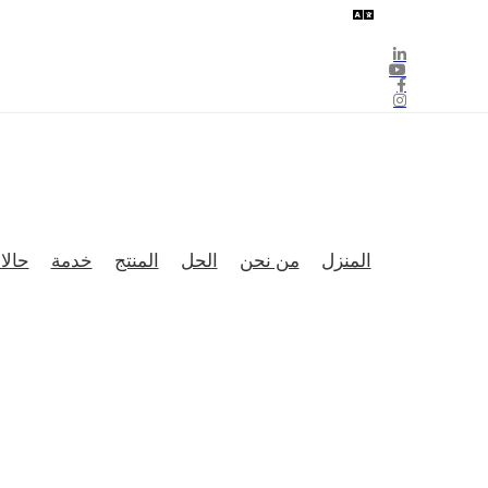
المنزل
من نحن
الحل
المنتج
خدمة
حالا
2024 معرض كازاخستان الدولي للمصاعد