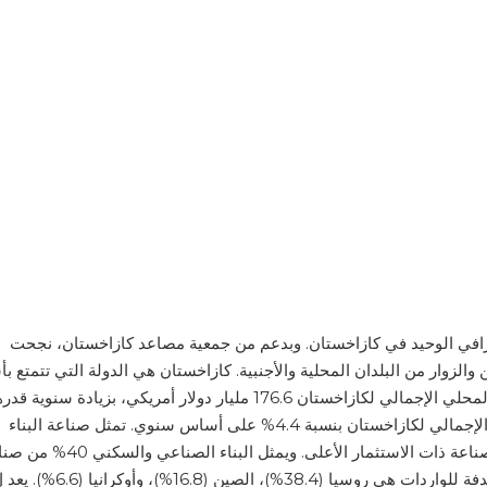
افي الوحيد في كازاخستان. وبدعم من جمعية مصاعد كازاخستان، نجحت
لزوار من البلدان المحلية والأجنبية. كازاخستان هي الدولة التي تتمتع ب
تنمية اقتصادية في آسيا الوسطى. وفي عام 2021، بلغ الناتج المحلي الإجمالي لكازاخستان 176.6 مليار دولار أمريكي، بزيادة سنوية 
4%. وفي الفترة من يناير إلى أبريل 2022، زاد الناتج المحلي الإجمالي لكازاخستان بنسبة 4.4% على أساس سنوي. تمثل صناعة البناء
والتشييد 6% من الناتج المحلي الإجمالي لكازاخستان وهي الصناعة ذات الاستثمار الأعلى. ويمثل البناء
البناء والتشييد، وهذا العدد يتزايد كل عام. أكبر ثلاث دول مستهدفة للواردات هي روسيا (.4