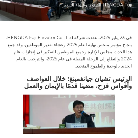
HENGDA Fuji السنوي وعشاء التقدير
في 23 يناير 2025، عقدت شركة HENGDA Fuji Elevator Co., Ltd.
بنجاح مؤتمر ملخص نهاية العام 2025 وعشاء تقدير الموظفين. وقد جمع
هذا الحدث مجلس الإدارة وجميع الموظفين للتفكير في إنجازات عام
2024 والتطلع إلى الرحلة المقبلة في عام 2025، والترحيب بالعام
الجديد بالوحدة والطموح المتجدد.
الرئيس تشيان جيانغمينغ: خلال العواصف
وأقواس قزح، مضينا قدمًا بالإيمان والعمل