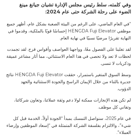
وفي كلمته، سلط رئيس مجلس الإدارة تشيان جيانغ مينغ
الضوء على رحلة الشركة حتى عام 2024:
“في العام الماضي، على الرغم من البيئة الصعبة بشكل عام، أظهر جميع
موظفي HENGDA Fuji Elevator إحساسًا قويًا بالملكية، وقدموا في
النهاية تقريرًا مرضيًا نسبيًا في نهاية العام.
لقد تغلبنا على الفصول معًا، وواجهنا العواصف وأقواس قزح. لقد تجمدت
لحظات لا تعد ولا تحصى في هذا العام الاستثنائي، مما أثار مشاعر عميقة
وذكريات لا تنسى.
وسط السوق المتغير باستمرار، حققت HENGDA Fuji Elevator نتائج
جديرة بالثناء من خلال الإيمان الراسخ والجودة الاستثنائية والجهد
الدؤوب.
لم تكن هذه الإنجازات ممكنة لولا دعم وثقة عملائنا، وتعاون شركائنا،
وتفاني كل موظف.
في عام 2025، سنواصل التمسك بمبدأ “الجودة أولاً، الخدمة قبل كل
شيء”، والالتزام بفلسفة الشركة المتمثلة في “إسعاد الموظفين وإرضاء
العملاء”.