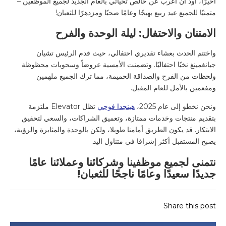
أخيرًا، أود أن أعرب عن خالص تحياتي بالعام الجديد لجميع الموظفين –
متمنيًا للجميع عيد ربيع بهيجًا وعامًا صحيًا ومزدهرًا للثعبان!
الامتنان والاحتفال: ليلة الوحدة والفرح
واختتم الحدث بعشاء تقديري احتفالي، حيث قدم الرئيس تشيان
جيانغمينغ نخبًا احتفاليًا. وتضمنت الأمسية عروضاً وسحوبات محظوظة
ولحظات من الفرح والصداقة الحميمة، مما ترك الجميع ملهمين
ومفعمين بالأمل للعام المقبل.
ونحن نخطو إلى عام 2025،
هينجدا فوجي
تظل Elevator ملتزمة
بتقديم منتجات وخدمات ممتازة، وتعميق الشراكات، والسعي لتحقيق
الابتكار. قد يكون الطريق أمامنا طويلا، ولكن بالوحدة والمثابرة والرؤية،
يصبح المستقبل أكثر إشراقا في متناول اليد.
نتمنى لجميع موظفينا وشركائنا وعملائنا عامًا
جديدًا سعيدًا وعامًا ناجحًا للثعبان!
Share this post