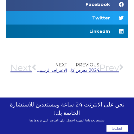
Facebook
Twitter
LinkedIn
Next
NEXT
Prev
PREVIOUS
الاعتراف الرسمي ︱ فازت Hengda Fuji بجائزة “أفضل عشرة موردين لمصعد المشتريات الحكومية الوطنية”
2024 معرض كازاخستان الدولي للمصاعد
نحن على الانترنت 24 ساعة ومستعدين للاستشارة
الخاصة بك!
استمتع بخدماتنا المهنية احصل على العناصر التي تريدها هنا.
اتصل بنا