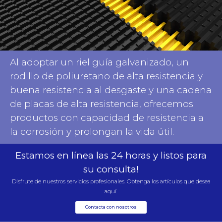
Al adoptar un riel guía galvanizado, un
rodillo de poliuretano de alta resistencia y
buena resistencia al desgaste y una cadena
de placas de alta resistencia, ofrecemos
productos con capacidad de resistencia a
la corrosión y prolongan la vida útil.
Estamos en línea las 24 horas y listos para
su consulta!
Disfrute de nuestros servicios profesionales. Obtenga los artículos que desea
aquí.
Contacta con nosotros