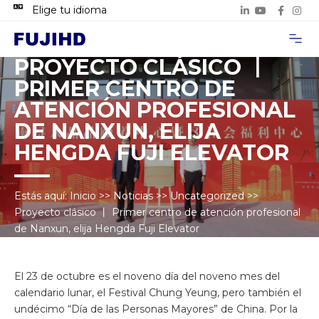
Elige tu idioma
Acerca de n
Casos de p
Contacta con 
PROYECTO CLÁSICO 丨
PRIMER CENTRO DE
ATENCIÓN PROFESIONAL
DE NANXUN, ELIJA
HENGDA FUJI ELEVATOR
Estás aquí:
Inicio
>>
Noticias
>>
Uncategorized
>>
Proyecto clásico 丨 Primer centro de atención profesional
de Nanxun, elija Hengda Fuji Elevator
El 23 de octubre es el noveno día del noveno mes del
calendario lunar, el Festival Chung Yeung, pero también el
undécimo “Día de las Personas Mayores” de China. Por la