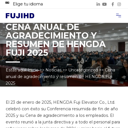
Elige tu idioma
Acerca de n
Casos de p
Contacta con 
CENA ANUAL DE
AGRADECIMIENTO Y
RESUMEN DE HENGDA
FUJI 2025
Estás aquí:
Inicio
>>
Noticias
>>
Uncategorized
>>
Cena
anual de agradecimiento y resumen de HENGDA Fuji
2025
El 23 de enero de 2025, HENGDA Fuji Elevator Co., Ltd.
celebró con éxito su Conferencia resumida de fin de año
2025 y su Cena de agradecimiento a los empleados. El
evento reunió a la junta directiva y a todo el personal para