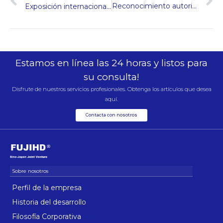
Reconocimiento autorizado ︱ Hengda Fuji ganó el premio “Diez mejores proveedores de elevadores de adquisiciones gubernamentales nacionales”
Exposición internacional de ascensores de Kazajstán 2024
Estamos en línea las 24 horas y listos para
su consulta!
Disfrute de nuestros servicios profesionales. Obtenga los artículos que desea
aquí.
Contacta con nosotros
Perfil de la empresa
Historia del desarrollo
Filosofía Corporativa