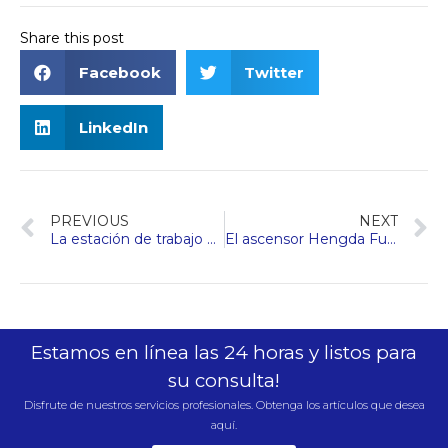
Share this post
Facebook
Twitter
LinkedIn
PREVIOUS
NEXT
La estación de trabajo postdoctoral Hengda Fuji Elevator se inauguró con éxito
El ascensor Hengda Fuji muestra innovación en la Expo Vietnam 2024
Estamos en línea las 24 horas y listos para
su consulta!
Disfrute de nuestros servicios profesionales. Obtenga los artículos que desea
aquí.