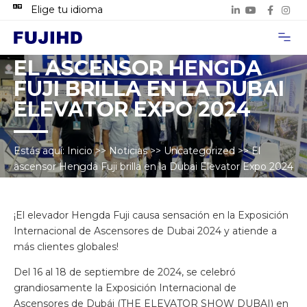
Elige tu idioma
Acerca de n
Casos de p
Contacta con 
EL ASCENSOR HENGDA
FUJI BRILLA EN LA DUBAI
ELEVATOR EXPO 2024
Estás aquí:
Inicio
>>
Noticias
>>
Uncategorized
>>
El
ascensor Hengda Fuji brilla en la Dubai Elevator Expo 2024
¡El elevador Hengda Fuji causa sensación en la Exposición
Internacional de Ascensores de Dubai 2024 y atiende a
más clientes globales!
Del 16 al 18 de septiembre de 2024, se celebró
grandiosamente la Exposición Internacional de
Ascensores de Dubái (THE ELEVATOR SHOW DUBAI) en