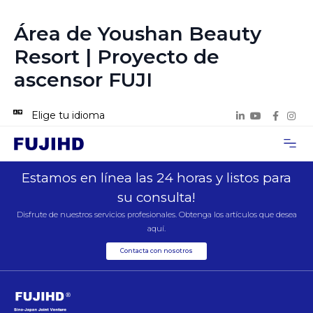
Área de Youshan Beauty
Resort | Proyecto de
ascensor FUJI
Elige tu idioma
Acerca de n
Casos de p
Contacta con 
Estamos en línea las 24 horas y listos para
su consulta!
Disfrute de nuestros servicios profesionales. Obtenga los artículos que desea
aquí.
Contacta con nosotros